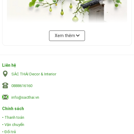
Xem thêm
Liên hệ
SẮC THÁI Decor & Interior
Tác phẩm không chỉ đơn thuần là một vật dụng trang trí mà
0888616160
còn là một câu chuyện về sự bình yên:
info@sacthai.vn
Màu sắc: Tông màu trắng chủ đạo làm nổi bật sắc xanh của lá,
Chính sách
màu vàng cam của hoa và sắc đen huyền bí của chú mèo, tạo
cảm giác sạch sẽ, thoáng đãng cho phòng ngủ.
• Thanh toán
• Vận chuyển
Bố cục: Sự kết hợp giữa mảng trống tinh tế và các chi tiết
• Đổi trả
được vẽ tỉ mỉ tạo nên chiều sâu, giúp căn phòng có cảm giác