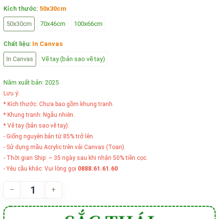
Kích thước:
50x30cm
50x30cm
70x46cm
100x66cm
Chất liệu:
In Canvas
In Canvas
Vẽ tay (bản sao vẽ tay)
Năm xuất bản: 2025
Lưu ý:
* Kích thước: Chưa bao gồm khung tranh.
* Khung tranh: Ngẫu nhiên.
* Vẽ tay (bản sao vẽ tay):
- Giống nguyên bản từ 85% trở lên.
- Sử dụng mầu Acrylic trên vải Canvas (Toan).
- Thời gian Ship: ~ 35 ngày sau khi nhận 50% tiền cọc.
- Yêu cầu khác: Vui lòng gọi
0888.61.61.60
–
+