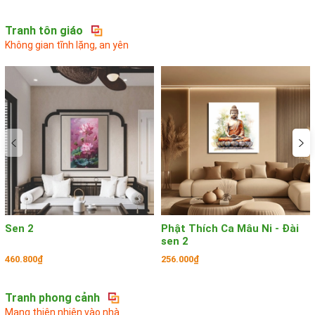
Tranh tôn giáo
Không gian tĩnh lặng, an yên
Sen 2
Phật Thích Ca Mâu Ni - Đài
sen 2
460.800₫
256.000₫
Tranh phong cảnh
Mang thiên nhiên vào nhà