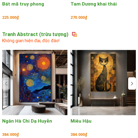
Bát mã truy phong
Tam Dương khai thái
225.000₫
270.000₫
Tranh Abstract (trừu tượng)
Không gian hiện đại, độc đáo!
Ngân Hà Chi Dạ Huyễn
Miêu Hậu
384.000₫
384.000₫