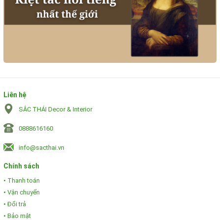
Liên hệ
SẮC THÁI Decor & Interior
0888616160
info@sacthai.vn
Chính sách
• Thanh toán
• Vận chuyển
• Đổi trả
• Bảo mật