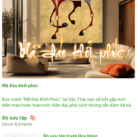
Mã đáo khởi phúc
Bức tranh "Mã Đáo Khởi Phúc" tại Sắc Thái, bạn sẽ bắt gặp một
diện mạo hoàn toàn mới: Hiện đại, phá cách nhưng vẫn đậm đà bản
sắc phương Đông 🎨 Ngôn Ngữ Nghệ Thuật Lập Thể Mới Lạ Kh...
Bộ sưu tập
Decor & Interior
Bộ sưu tập tranh Hoa hồng