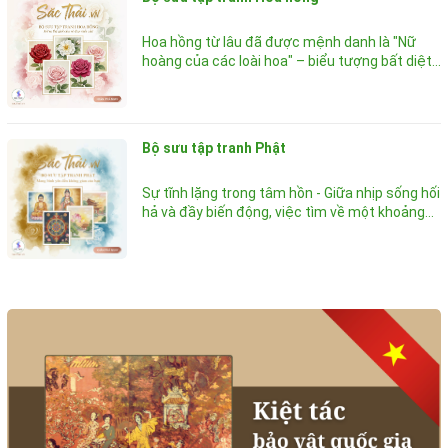
Hoa hồng từ lâu đã được mệnh danh là "Nữ
hoàng của các loài hoa" – biểu tượng bất diệt
của tình yêu, sự nồng cháy và nét đẹp quý
phái. Tại Sắc Thái...
Bộ sưu tập tranh Phật
Sự tĩnh lặng trong tâm hồn - Giữa nhịp sống hối
hả và đầy biến động, việc tìm về một khoảng
lặng bình yên trong chính ngôi nhà mình là điều
vô...