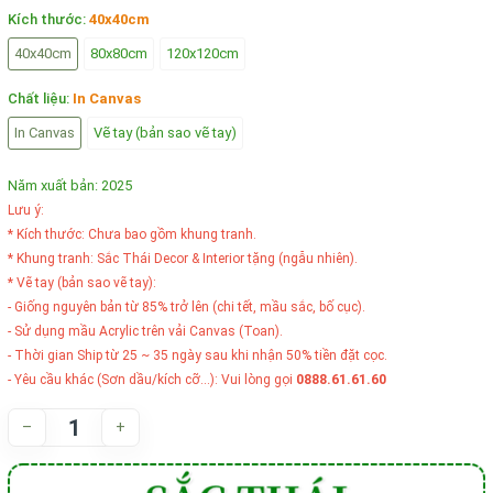
Kích thước:
40x40cm
40x40cm
80x80cm
120x120cm
Chất liệu:
In Canvas
In Canvas
Vẽ tay (bản sao vẽ tay)
Năm xuất bản: 2025
Lưu ý:
* Kích thước: Chưa bao gồm khung tranh.
* Khung tranh: Sắc Thái Decor & Interior tặng (ngẫu nhiên).
* Vẽ tay (bản sao vẽ tay):
- Giống nguyên bản từ 85% trở lên (chi tết, mầu sắc, bố cục).
- Sử dụng mầu Acrylic trên vải Canvas (Toan).
- Thời gian Ship từ 25 ~ 35 ngày sau khi nhận 50% tiền đặt cọc.
- Yêu cầu khác (Sơn dầu/kích cỡ...): Vui lòng gọi
0888.61.61.60
–
+