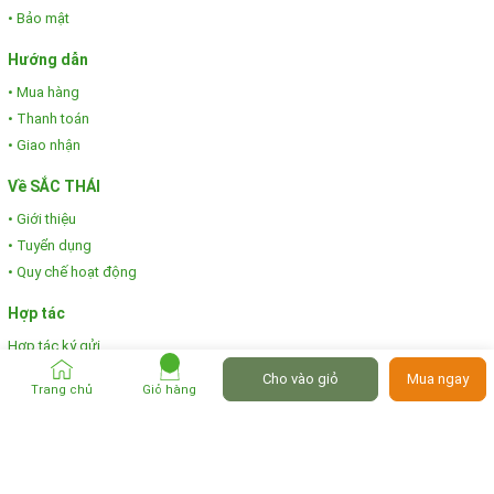
• Bảo mật
Hướng dẫn
• Mua hàng
• Thanh toán
• Giao nhận
Về SẮC THÁI
• Giới thiệu
• Tuyển dụng
• Quy chế hoạt động
Hợp tác
Hợp tác ký gửi
Hợp tác Affiliate
Cho vào giỏ
Mua ngay
Trang chủ
Giỏ hàng
Chi tiết tinh xảo: Từ những mái nhà tranh đơn sơ đến những
chiếc thuyền con nước, mỗi chi tiết đều được khắc họa tỉ mỉ,
Copyright © SACTHAI.LTD 2022
thể hiện sự khéo léo và tâm huyết của người nghệ sĩ.