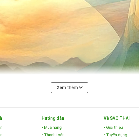
Xem thêm
h
Hướng dẫn
Về SẮC THÁI
án
• Mua hàng
• Giới thiệu
ển
• Thanh toán
• Tuyển dụng