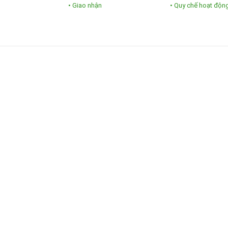
• Giao nhận
• Quy chế hoạt độn
 và Cảm Xúc Nghệ Thuật
cho sự phát triển vượt bậc của nghệ thuật kỹ thuật số. Với những đ
ình ảnh mà còn là một câu chuyện được kể bằng ngôn ngữ của ánh sán