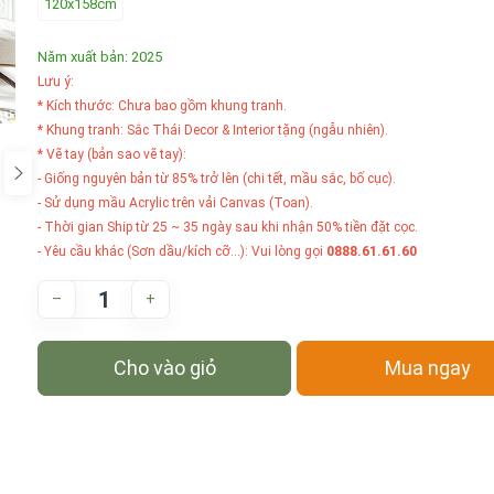
120x158cm
Năm xuất bản: 2025
Lưu ý:
* Kích thước: Chưa bao gồm khung tranh.
* Khung tranh: Sắc Thái Decor & Interior tặng (ngẫu nhiên).
* Vẽ tay (bản sao vẽ tay):
- Giống nguyên bản từ 85% trở lên (chi tết, mầu sắc, bố cục).
- Sử dụng mầu Acrylic trên vải Canvas (Toan).
- Thời gian Ship từ 25 ~ 35 ngày sau khi nhận 50% tiền đặt cọc.
- Yêu cầu khác (Sơn dầu/kích cỡ...): Vui lòng gọi
0888.61.61.60
–
+
Cho vào giỏ
Mua ngay