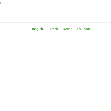
g
Trang chủ
Tranh
Decor
Tài khoản
ường nét uyển chuyển, màu sắc hòa quyện và bố cục đầy
g và màu sắc.