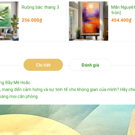
Ruộng bậc thang 3
Mãn Nguyệt
tròn)
256.000₫
454.400₫
Xem thêm
Xem thêm
Chi tiết
Đánh giá
ợng Đầy Mê Hoặc
mang đến cảm hứng và sự tinh tế cho không gian của mình? Hãy chiêm
sáng mọi căn phòng.