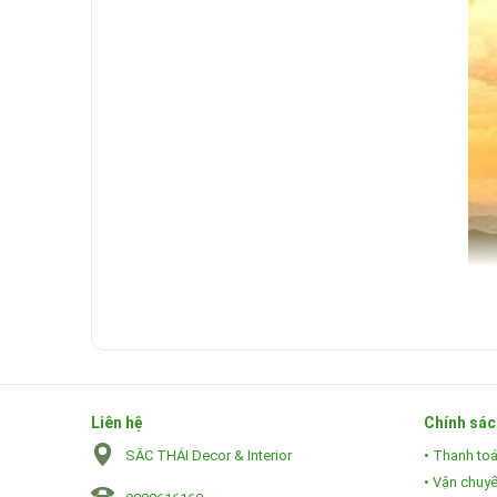
Liên hệ
Chính sác
SẮC THÁI Decor & Interior
• Thanh to
• Vận chuy