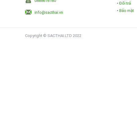
0888616160
• Đổi trả
• Bảo mật
info@sacthai.vn
Copyright © SACTHAI.LTD 2022
"Digital Art" - Sự Kết Hợp Hoàn Hảo Giữa Sáng Tạo Số
Bức tranh "Digital Art" là một minh chứng sống động 
phá cách, tác phẩm này không chỉ đơn thuần là một h