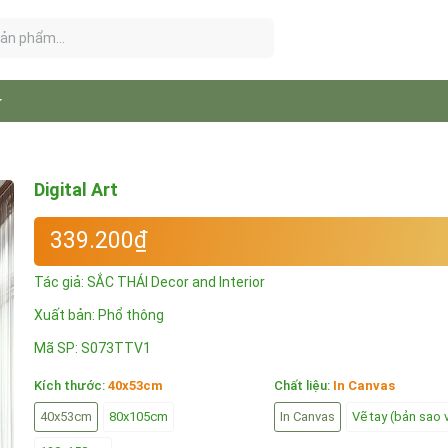
Digital Art
339.200₫
Tác giả:
SẮC THÁI Decor and Interior
Xuất bản: Phổ thông
Mã SP:
S073TTV1
Kích thước:
40x53cm
Chất liệu:
In Canvas
40x53cm
80x105cm
In Canvas
Vẽ tay (bản sao 