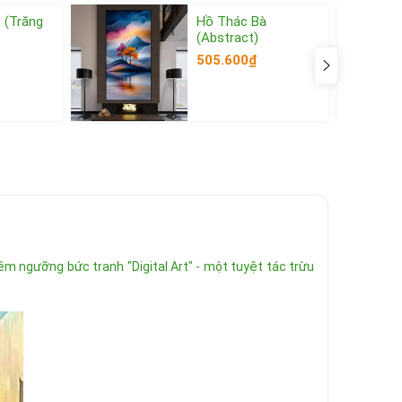
 (Trăng
Hồ Thác Bà
(Abstract)
505.600₫
Xem thêm
 ngưỡng bức tranh "Digital Art" - một tuyệt tác trừu