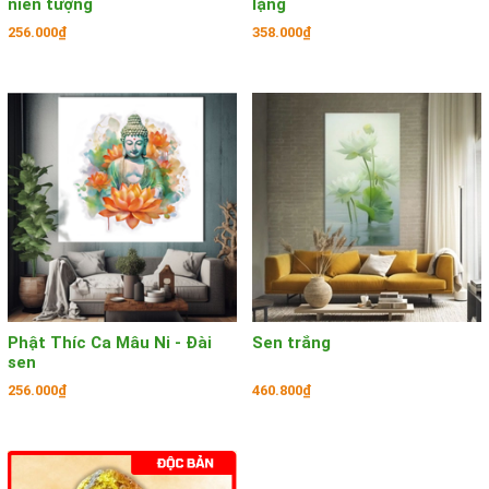
niên tượng
lặng
256.000₫
358.000₫
Phật Thíc Ca Mâu Ni - Đài
Sen trắng
sen
256.000₫
460.800₫