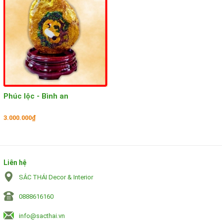
Phúc lộc - Bình an
3.000.000₫
Liên hệ
SẮC THÁI Decor & Interior
0888616160
info@sacthai.vn