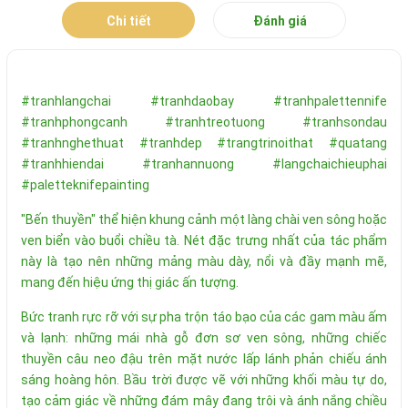
Chi tiết
Đánh giá
#tranhlangchai #tranhdaobay #tranhpalettennife
#tranhphongcanh #tranhtreotuong #tranhsondau
#tranhnghethuat #tranhdep #trangtrinoithat #quatang
#tranhhiendai #tranhannuong #langchaichieuphai
#paletteknifepainting
"Bến thuyền" thể hiện khung cảnh một làng chài ven sông hoặc
ven biển vào buổi chiều tà. Nét đặc trưng nhất của tác phẩm
này là tạo nên những mảng màu dày, nổi và đầy mạnh mẽ,
mang đến hiệu ứng thị giác ấn tượng.
Bức tranh rực rỡ với sự pha trộn táo bạo của các gam màu ấm
và lạnh: những mái nhà gỗ đơn sơ ven sông, những chiếc
thuyền câu neo đậu trên mặt nước lấp lánh phản chiếu ánh
sáng hoàng hôn. Bầu trời được vẽ với những khối màu tự do,
tạo cảm giác về những đám mây đang trôi và ánh nắng chiều