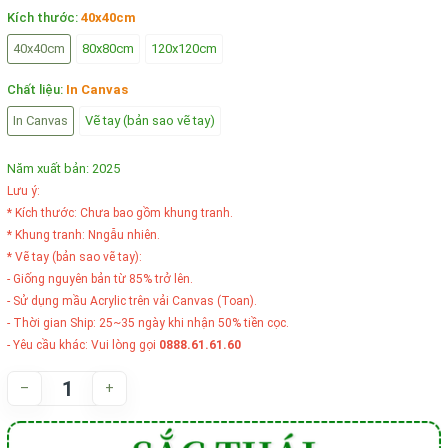
Kích thước:
40x40cm
40x40cm
80x80cm
120x120cm
Chất liệu:
In Canvas
In Canvas
Vẽ tay (bản sao vẽ tay)
Năm xuất bản: 2025
Lưu ý:
* Kích thước: Chưa bao gồm khung tranh.
* Khung tranh: Nngẫu nhiên.
* Vẽ tay (bản sao vẽ tay):
- Giống nguyên bản từ 85% trở lên.
- Sử dụng mầu Acrylic trên vải Canvas (Toan).
- Thời gian Ship: 25~35 ngày khi nhận 50% tiền cọc.
- Yêu cầu khác: Vui lòng gọi
0888.61.61.60
–
+