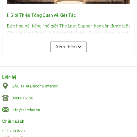
I. Giới Thiệu Tổng Quan về Kiệt Tác
Bức họa nổi tiếng thế giới The Last Supper, hay còn được biết
đến với tên tiếng Ý là Il Cenacolo hoặc L'Ultima Cena, là một
trong những kiệt tác vĩ đại nhất của danh họa Leonardo da
Xem thêm
Vinci. Tác phẩm không phải là một bức tranh sơn dầu trên vải
thông thường mà là một bức bích họa tường khổng lồ, được
sáng tác trực tiếp trên bức tường cuối của phòng ăn tại Tu
viện Santa Maria delle Grazie ở Milan, Ý. Với kích thước ấn
tượng 460 cm × 880 cm, bức tranh bao phủ toàn bộ một bức
Liên hệ
tường lớn, tạo ra một không gian sống động và choáng ngợp
SẮC THÁI Decor & Interior
cho người xem. Vị trí cố định này đã khiến tác phẩm không thể
được di chuyển hay trưng bày tại các bảo tàng, một đặc điểm
0888616160
làm nên sự độc đáo của nó.
info@sacthai.vn
Sự vĩ đại của The Last Supper không chỉ nằm ở quy mô vật lý
Chính sách
hay kỹ thuật điêu luyện mà còn ở bối cảnh và ý nghĩa tôn giáo
sâu sắc mà nó tái hiện. Khác biệt với những họa sĩ cùng thời,
• Thanh toán
Leonardo da Vinci đã lựa chọn mô tả một khoảnh khắc đầy kịch