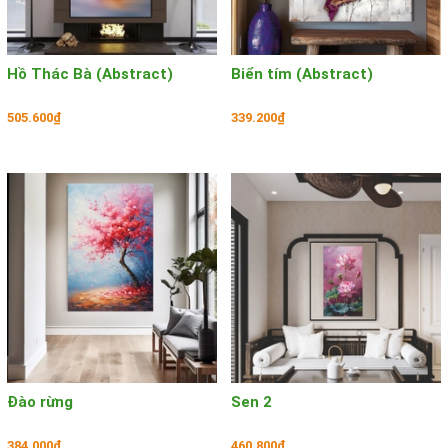
Hồ Thác Bà (Abstract)
Biển tím (Abstract)
505.600₫
339.200₫
Đào rừng
Sen 2
384.000₫
460.800₫