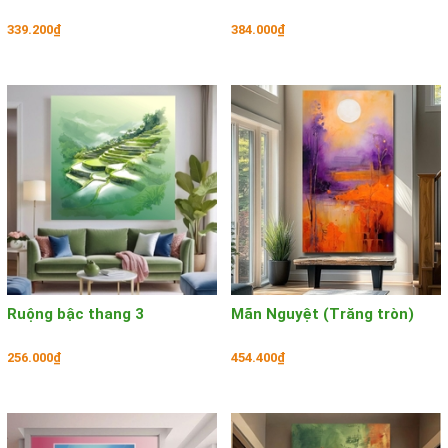
339.200₫
384.000₫
Ruộng bậc thang 3
Mãn Nguyệt (Trăng tròn)
256.000₫
454.400₫