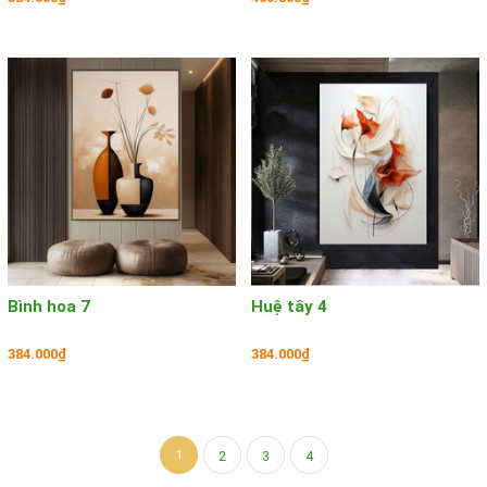
Bình hoa 7
Huệ tây 4
384.000₫
384.000₫
1
2
3
4